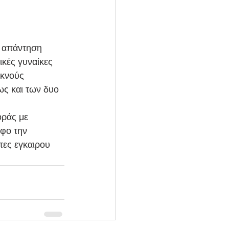
Η απάντηση 
κές γυναίκες 
υκνούς 
ως και των δυο 
οράς με 
φο την 
τες εγκαιρου 