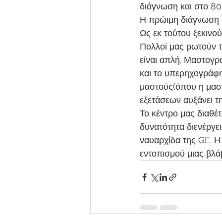
διάγνωση και στο 80
Η πρώιμη διάγνωση 
Ως εκ τούτου ξεκινο
Πολλοί μας ρωτούν τ
είναι απλή. Μαστογρ
και το υπερηχογράφη
μαστούς(όπου η μαστ
εξετάσεων αυξάνει τ
Το κέντρο μας διαθέ
δυνατότητα διενέργει
ναυαρχίδα της GE. Η
εντοπισμού μιας βλά