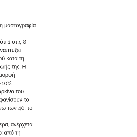
 η μαστογραφία 
τι 1 στις 8 
ναπτύξει 
ού κατα τη 
ζωής της. Η 
μορφή 
-10%.
αρκίνο του 
φανίσουν το 
νω των 40, το 
ερα, ανέρχεται 
α από τη 