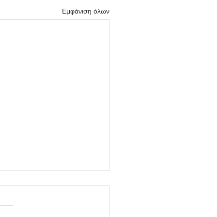
Εμφάνιση όλων
ραμικός
μα στο κέντρο μας