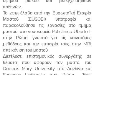
υψηλού ρίσκου και μετεγχειρητικών
ασθενών.
Το 2015 έλαβε από την Ευρωπαϊκή Εταιρία
Μαστού (EUSOBI) υποτροφία και
παρακολούθησε τις εργασίες στο τμήμα
μαστού, στο νοσοκομείο Policlinico Uberto I,
στην Ρώμη, γνωστό για τις καινοτόμες
μεθόδους και την εμπειρία τους στην MRI
απεικόνιση του μαστού.
Διετέλεσε επιστημονικός συνεργάτης σε
θέματα που αφορούν τον μαστό, του
Queen’s Mary University στο Λονδίνο και
Sapienza University, στην Ρώμη. Έχει
πλούσια συμμετοχή σε διεθνή συνέδρια με
προσωπικές εργασίες και βραβεύσεις.
Από το 2016, εργάζεται ως Consultant
Breast Radiologist στο St. Bartholomew’s
Hospital, στο Λονδίνο, έχοντας
πραγματοποιήσει πολλαπλές εξετάσεις και
επεμβατικές διαγνωστικές πράξεις που
αφορούν τον μαστό.
Η δρ. Λίντα Μεταξά θα συνεργάζεται με το