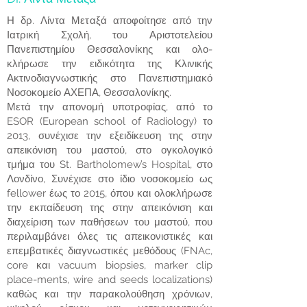
Η δρ. Λίντα Μεταξά αποφοίτησε από την
Ιατρική Σχολή, του Αριστοτελείου
Πανεπιστημίου Θεσσαλονίκης και ολο-
κλήρωσε την ειδικότητα της Κλινικής
Ακτινοδιαγνωστικής στο Πανεπιστημιακό
Νοσοκομείο ΑΧΕΠΑ, Θεσσαλονίκης.
Μετά την απονομή υποτροφίας, από το
ESOR (European school of Radiology) το
2013, συνέχισε την εξειδίκευση της στην
απεικόνιση του μαστού, στο ογκολογικό
τμήμα του St. Bartholomew’s Hospital, στο
Λονδίνο, Συνέχισε στο ίδιο νοσοκομείο ως
fellower έως το 2015, όπου και ολοκλήρωσε
την εκπαίδευση της στην απεικόνιση και
διαχείριση των παθήσεων του μαστού, που
περιλαμβάνει όλες τις απεικονιστικές και
επεμβατικές διαγνωστικές μεθόδους (FNAc,
core και vacuum biopsies, marker clip
place-ments, wire and seeds localizations)
καθώς και την παρακολούθηση χρόνιων,